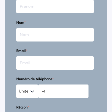
Nom
*
Email
*
Numéro de téléphone
*
Région
*