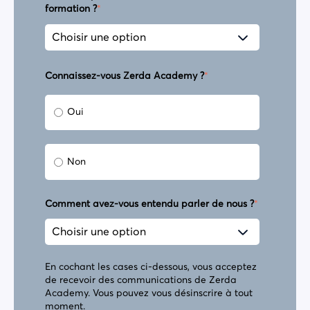
formation ?
*
Connaissez-vous Zerda Academy ?
*
Oui
Non
Comment avez-vous entendu parler de nous ?
*
En cochant les cases ci-dessous, vous acceptez
de recevoir des communications de Zerda
Academy. Vous pouvez vous désinscrire à tout
moment.